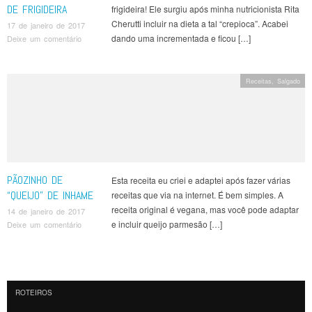
DE FRIGIDEIRA
frigideira! Ele surgiu após minha nutricionista Rita
Cherutti incluir na dieta a tal “crepioca”. Acabei
17 de janeiro de 2017
dando uma incrementada e ficou […]
Deixe um comentário
Receitas
,
Salgado
PÃOZINHO DE
Esta receita eu criei e adaptei após fazer várias
“QUEIJO” DE INHAME
receitas que via na internet. É bem simples. A
receita original é vegana, mas você pode adaptar
14 de janeiro de 2017
e incluir queijo parmesão […]
Deixe um comentário
Navegação de Posts
ROTEIROS