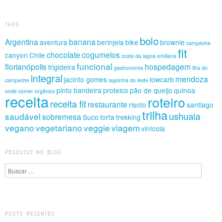
TAGS
bolo
Argentina
banana
aventura
berinjela
bike
brownie
campeche
fit
chocolate
cogumelos
canyon
Chile
costa da lagoa
emiliana
funcional
florianópolis
hospedagem
frigideira
gastronomia
ilha do
integral
mendoza
jacinto gomes
lowcarb
campeche
lagoinha do leste
pinto bandeira
proteico
pão de queijo
quinoa
onde comer
orgânico
receita
roteiro
receita fit
restaurante
risoto
santiago
trilha
ushuaia
saudável
sobremesa
Suco
torta
trekking
vegano
vegetariano
veggie
viagem
vinícola
PESQUISE NO BLOG
Pesquisa
POSTS RECENTES