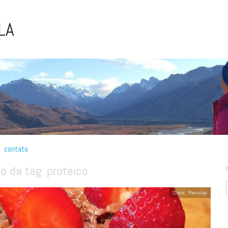
LA
contato
vo da tag:
proteico
Doce
,
Receitas