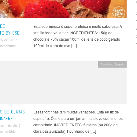
DE
Esta sobremesa é super proteica e muito saborosa. A
TE BY SSE
família toda vai amar. INGREDIENTES: 150g de
chocolate 70% cacau 100ml de leite de coco gelado
ço de 2017
100ml de clara de ovo […]
comentário
Receitas
,
Salgado
AS DE CLARAS
Essas tortinhas tem muitas variações. Esta eu fiz de
INAFRE
espinafre. Ótimo para um jantar mais leve com menos
carboidrato. INGREDIENTES: 6 claras (ou 200g de
reiro de 2017
clara pasteurizada) 1 punhado de […]
comentário