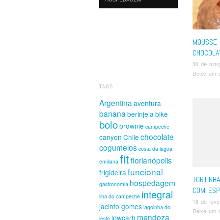
MOUSSE 
CHOCOLA
30 de mar
Deixe um 
TAGS
Argentina
aventura
banana
berinjela
bike
bolo
brownie
campeche
chocolate
canyon
Chile
cogumelos
costa da lagoa
fit
florianópolis
emiliana
funcional
frigideira
TORTINH
hospedagem
gastronomia
COM ESP
integral
ilha do campeche
18 de feve
jacinto gomes
lagoinha do
Deixe um 
mendoza
lowcarb
leste