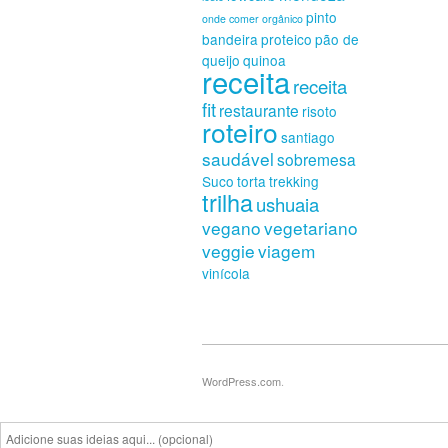
pinto
onde comer
orgânico
bandeira
proteico
pão de
Nav
queijo
quinoa
receita
receita
fit
restaurante
risoto
roteiro
santiago
saudável
sobremesa
Suco
torta
trekking
trilha
ushuaia
vegano
vegetariano
veggie
viagem
vinícola
WordPress.com
.