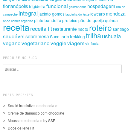
funcional
florianópolis
hospedagem
frigideira
gastronomia
ilha do
integral
mendoza
jacinto gomes
lowcarb
campeche
lagoinha do leste
pinto bandeira
proteico
pão de queijo
quinoa
onde comer
orgânico
receita
roteiro
receita fit
restaurante
risoto
santiago
trilha
ushuaia
saudável
sobremesa
Suco
torta
trekking
vegano
vegetariano
veggie
viagem
vinícola
PESQUISE NO BLOG
Pesquisa
POSTS RECENTES
Souflê irresistível de chocolate
Creme de damasco com chocolate
Mousse de chocolate by SSE
Doce de leite Fit