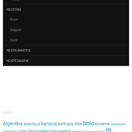
RECEITAS
Doce
Salgado
Suco
RESTAURANTES
HOSPEDAGEM
TAGS
bolo
Argentina
banana
aventura
berinjela
bike
brownie
campeche
fit
chocolate
cogumelos
canyon
Chile
costa da lagoa
emiliana