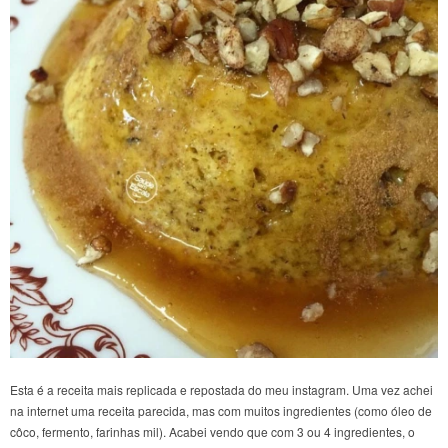
Esta é a receita mais replicada e repostada do meu instagram. Uma vez achei
na internet uma receita parecida, mas com muitos ingredientes (como óleo de
côco, fermento, farinhas mil). Acabei vendo que com 3 ou 4 ingredientes, o