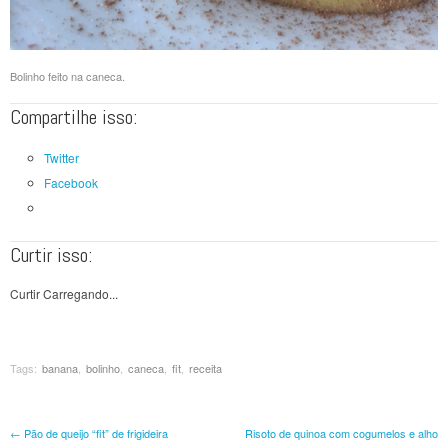
Bolinho feito na caneca.
Compartilhe isso:
Twitter
Facebook
Curtir isso:
Curtir
Carregando...
Tags:
banana
,
bolinho
,
caneca
,
fit
,
receita
Navegação de Posts
←
Pão de queijo “fit” de frigideira
Risoto de quinoa com cogumelos e alho