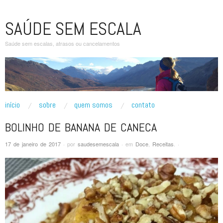
SAÚDE SEM ESCALA
Saúde sem escalas, atrasos ou cancelamentos
pular para o conteúdo
início
sobre
quem somos
contato
Menu principal
BOLINHO DE BANANA DE CANECA
17 de janeiro de 2017
·
por
saudesemescala
·
em
Doce
,
Receitas
.
·