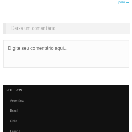
poró
→
Deixe um comentário
ROTEIROS
Argentina
Brasil
Chile
França