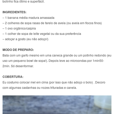
bolinho fica ótimo e superfácil.
INGREDIENTES:
– 1 banana média madura amassada
– 2 colheres de sopa rasas de farelo de aveia (ou aveia em flocos finos)
– 1 ovo orgânico/caipira
– 1 colher de sopa de leite vegetal ou da sua preferência
– adoçar a gosto (eu não adoço!)
MODO DE PREPARO:
Bata com um garfo mesmo em uma caneca grande ou um potinho redondo (eu
uso um pequeno bowl de sopa!). Depois leve ao microondas por 1min50-
2min. Só desenformar.
COBERTURA:
Eu costumo colocar mel em cima (por isso que não adoço o bolo) . Decoro
com algumas castanhas ou nozes trituradas e canela.